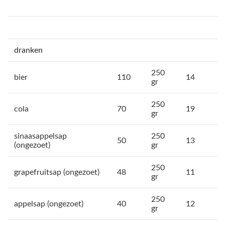
dranken
250
bier
110
14
gr
250
cola
70
19
gr
sinaasappelsap
250
50
13
(ongezoet)
gr
250
grapefruitsap (ongezoet)
48
11
gr
250
appelsap (ongezoet)
40
12
gr