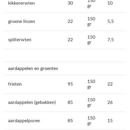
150
kikkererwten
30
10
gr
150
groene linzen
22
5,5
gr
150
spliterwten
22
7,5
gr
aardappelen en groentes
150
frieten
95
22
gr
150
aardappelen (gebakken)
85
26
gr
150
aardappelpuree
85
15
gr