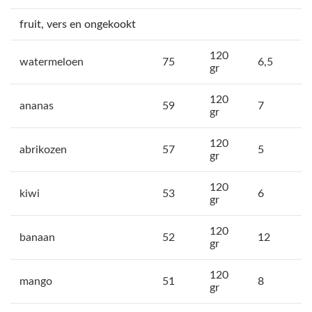
fruit, vers en ongekookt
120
watermeloen
75
6,5
gr
120
ananas
59
7
gr
120
abrikozen
57
5
gr
120
kiwi
53
6
gr
120
banaan
52
12
gr
120
mango
51
8
gr