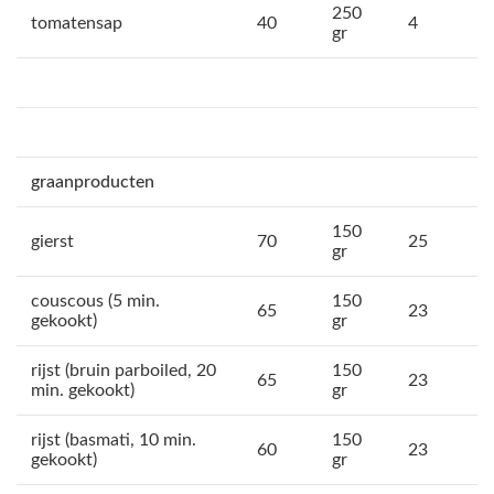
250
tomatensap
40
4
gr
graanproducten
150
gierst
70
25
gr
couscous (5 min.
150
65
23
gekookt)
gr
rijst (bruin parboiled, 20
150
65
23
min. gekookt)
gr
rijst (basmati, 10 min.
150
60
23
gekookt)
gr