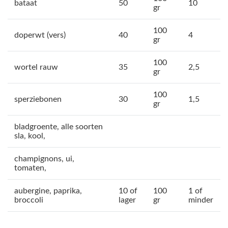
bataat
50
10
gr
100
doperwt (vers)
40
4
gr
100
wortel rauw
35
2,5
gr
100
sperziebonen
30
1,5
gr
bladgroente, alle soorten
sla, kool,
champignons, ui,
tomaten,
aubergine, paprika,
10 of
100
1 of
broccoli
lager
gr
minder