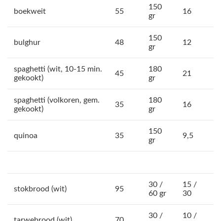
150
boekweit
55
16
gr
150
bulghur
48
12
gr
spaghetti (wit, 10-15 min.
180
45
21
gekookt)
gr
spaghetti (volkoren, gem.
180
35
16
gekookt)
gr
150
quinoa
35
9,5
gr
30 /
15 /
stokbrood (wit)
95
60 gr
30
30 /
10 /
tarwebrood (wit)
70