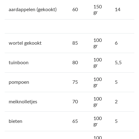
150
aardappelen (gekookt)
60
14
gr
100
wortel gekookt
85
6
gr
100
tuinboon
80
5,5
gr
100
pompoen
75
5
gr
100
meiknolletjes
70
2
gr
100
bieten
65
5
gr
100