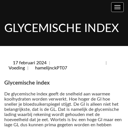
Toggl
GLYCEMISCHE INDEX
voor
17 februari 2024
Reacties uitgeschakeld
Glycemisch
Voeding
hamelijnckPT07
index
Glycemische index
De glycemische index geeft de snelheid aan waarmee
koolhydraten worden verwerkt. Hoe hoger de GI hoe
sneller je bloedsuikerspiegel stijgt. De GI is alleen niet het
belangrijkste, dat is de GL. Dat is namelijk de glycemische
lading waarbij rekening wordt gehouden met de
hoeveelheid dat je eet. Wortels is bv. een hoge GI maar een
lage GL dus kunnen prima gegeten worden en hebben