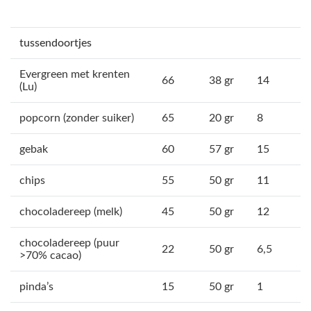
tussendoortjes
Evergreen met krenten
66
38 gr
14
(Lu)
popcorn (zonder suiker)
65
20 gr
8
gebak
60
57 gr
15
chips
55
50 gr
11
chocoladereep (melk)
45
50 gr
12
chocoladereep (puur
22
50 gr
6,5
>70% cacao)
pinda’s
15
50 gr
1