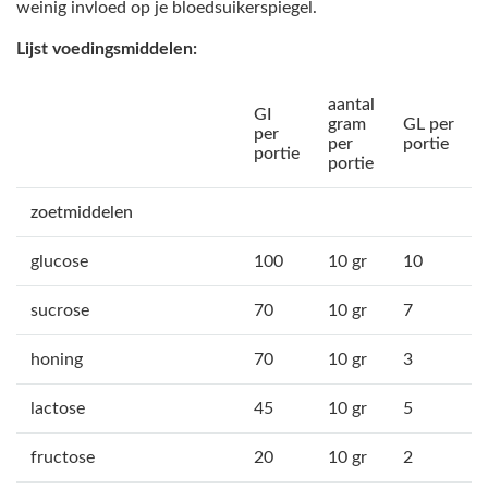
weinig invloed op je bloedsuikerspiegel.
Lijst voedingsmiddelen:
aantal
GI
gram
GL per
per
per
portie
portie
portie
zoetmiddelen
glucose
100
10 gr
10
sucrose
70
10 gr
7
honing
70
10 gr
3
lactose
45
10 gr
5
fructose
20
10 gr
2