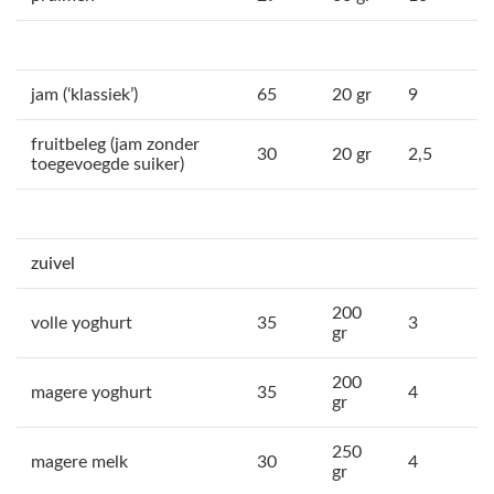
jam (‘klassiek’)
65
20 gr
9
fruitbeleg (jam zonder
30
20 gr
2,5
toegevoegde suiker)
zuivel
200
volle yoghurt
35
3
gr
200
magere yoghurt
35
4
gr
250
magere melk
30
4
gr