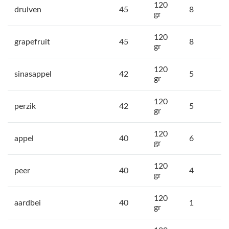
120
druiven
45
8
gr
120
grapefruit
45
8
gr
120
sinasappel
42
5
gr
120
perzik
42
5
gr
120
appel
40
6
gr
120
peer
40
4
gr
120
aardbei
40
1
gr