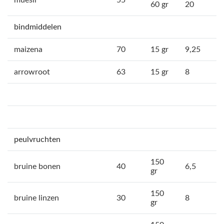
muesli
55
60 gr
20
bindmiddelen
maizena
70
15 gr
9,25
arrowroot
63
15 gr
8
peulvruchten
150
bruine bonen
40
6,5
gr
150
bruine linzen
30
8
gr