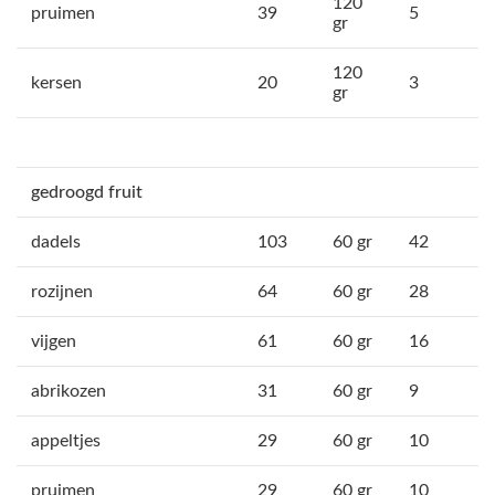
120
pruimen
39
5
gr
120
kersen
20
3
gr
gedroogd fruit
dadels
103
60 gr
42
rozijnen
64
60 gr
28
vijgen
61
60 gr
16
abrikozen
31
60 gr
9
appeltjes
29
60 gr
10
pruimen
29
60 gr
10