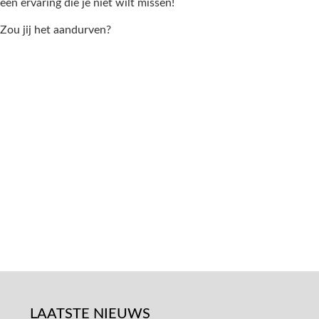
een ervaring die je niet wilt missen!
Zou jij het aandurven?
7 dagen niet eten | Gierige gasten
LAATSTE NIEUWS