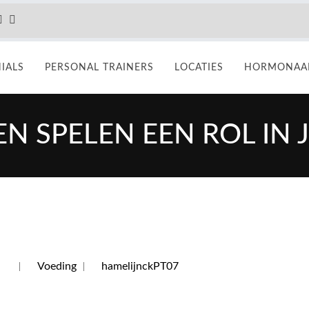
IALS
PERSONAL TRAINERS
LOCATIES
HORMONAAL
 SPELEN EEN ROL IN 
voor
eld
Voeding
hamelijnckPT07
Welke
hormonen
spelen