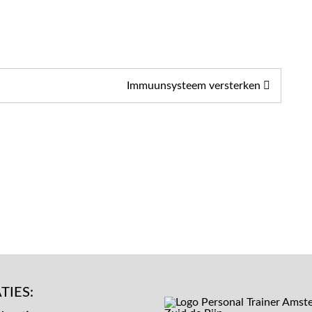
een
rol
in
je
eetgedrag?
Immuunsysteem versterken
TIES: